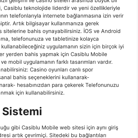
ızlı gelişimi ile casino siteleri arasında büyük bir
 Casiblu teknolojide liderdir ve yeni özellikleriyle
arının telefonlarıyla internete bağlanmasına izin verir
iptir. Artık bilgisayar kullanmanıza gerek
 sitelerine bahis oynayabilirsiniz. İOS ve Android
ama, telefonunuza ve tabletinize kolayca
 kullanabileceğiniz uygulamanın sizin için birçok iyi
 her yerden bahis yapmak için Casiblu Mobile
ar ve mobil uygulamanın farklı tasarımları vardır.
bilirsiniz: Casino oyunları canlı spor
sanal bahis seçeneklerini kullanarak-
anarak- hesabınızdan para çekerek Telefonunuzu
anmak için kullanabilirsiniz.
 Sistemi
u gibi Casiblu Mobile web sitesi için aynı giriş
resi artık çevrimiçi. Sitedeki bu bağlantıları