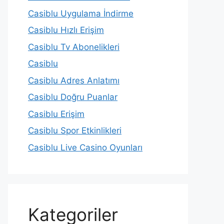
Casiblu Uygulama İndirme
Casiblu Hızlı Erişim
Casiblu Tv Abonelikleri
Casiblu
Casiblu Adres Anlatımı
Casiblu Doğru Puanlar
Casiblu Erişim
Casiblu Spor Etkinlikleri
Casiblu Live Casino Oyunları
Kategoriler