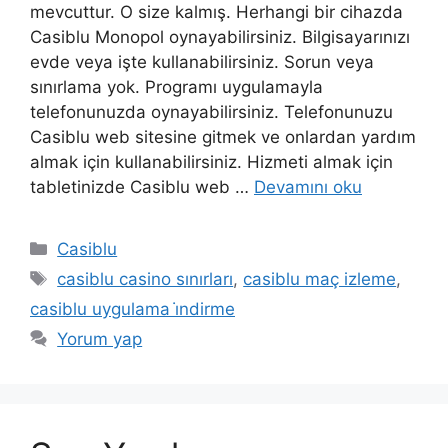
mevcuttur. O size kalmış. Herhangi bir cihazda
Casiblu Monopol oynayabilirsiniz. Bilgisayarınızı
evde veya işte kullanabilirsiniz. Sorun veya
sınırlama yok. Programı uygulamayla
telefonunuzda oynayabilirsiniz. Telefonunuzu
Casiblu web sitesine gitmek ve onlardan yardım
almak için kullanabilirsiniz. Hizmeti almak için
tabletinizde Casiblu web …
Devamını oku
Kategoriler
Casiblu
Etiketler
casiblu casino sınırları
,
casiblu maç izleme
,
casiblu uygulama i̇ndirme
Yorum yap