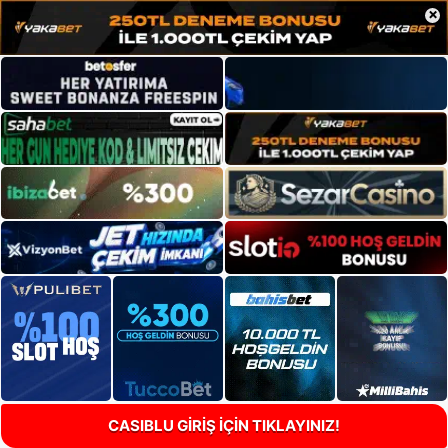
×
CASIBLU GİRİŞ İÇİN TIKLAYINIZ!