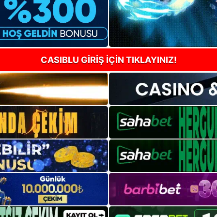
CASIBLU GİRİŞ İÇİN TIKLAYINIZ!