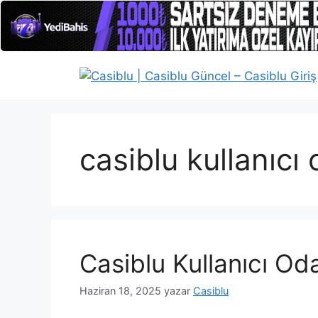
İçeriğe
atla
casiblu kullanıcı 
Casiblu Kullanıcı Oda
Haziran 18, 2025
yazar
Casiblu