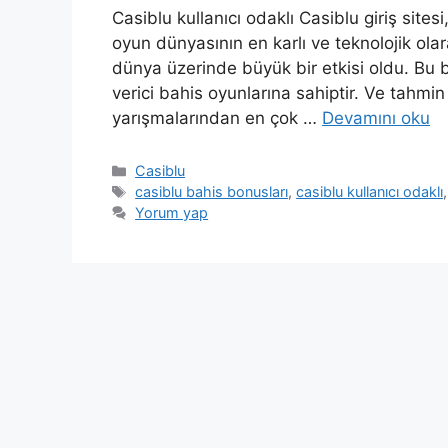
Casiblu kullanıcı odaklı Casiblu giriş sites
oyun dünyasının en karlı ve teknolojik olar
dünya üzerinde büyük bir etkisi oldu. Bu b
verici bahis oyunlarına sahiptir. Ve tahmi
yarışmalarından en çok …
Devamını oku
Kategoriler
Casiblu
Etiketler
casiblu bahis bonusları
,
casiblu kullanıcı odaklı
Yorum yap