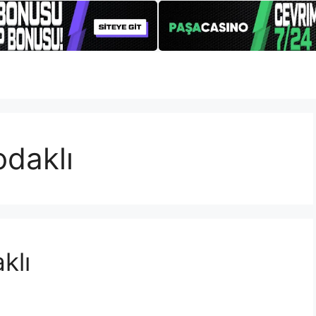
odaklı
klı