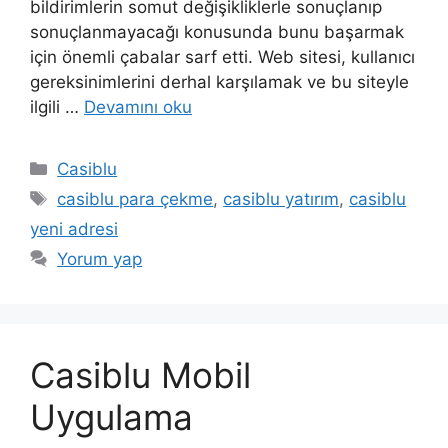
bildirimlerin somut değişikliklerle sonuçlanıp
sonuçlanmayacağı konusunda bunu başarmak
için önemli çabalar sarf etti. Web sitesi, kullanıcı
gereksinimlerini derhal karşılamak ve bu siteyle
ilgili …
Devamını oku
Kategoriler
Casiblu
Etiketler
casiblu para çekme
,
casiblu yatırım
,
casiblu
yeni adresi
Yorum yap
Casiblu Mobil
Uygulama