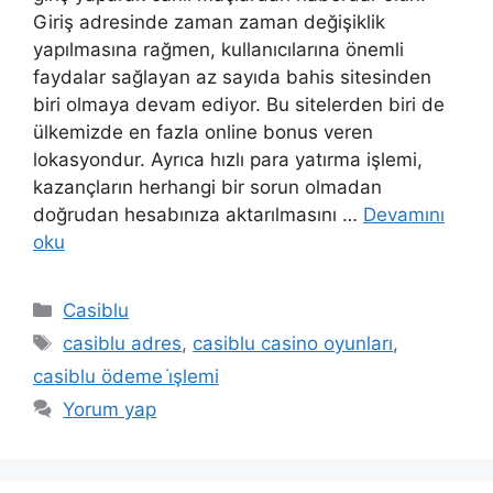
Giriş adresinde zaman zaman değişiklik
yapılmasına rağmen, kullanıcılarına önemli
faydalar sağlayan az sayıda bahis sitesinden
biri olmaya devam ediyor. Bu sitelerden biri de
ülkemizde en fazla online bonus veren
lokasyondur. Ayrıca hızlı para yatırma işlemi,
kazançların herhangi bir sorun olmadan
doğrudan hesabınıza aktarılmasını …
Devamını
oku
Kategoriler
Casiblu
Etiketler
casiblu adres
,
casiblu casino oyunları
,
casiblu ödeme i̇şlemi
Yorum yap