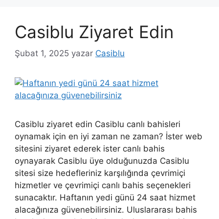
Casiblu Ziyaret Edin
Şubat 1, 2025
yazar
Casiblu
Casiblu ziyaret edin Casiblu canlı bahisleri
oynamak için en iyi zaman ne zaman? İster web
sitesini ziyaret ederek ister canlı bahis
oynayarak Casiblu üye olduğunuzda Casiblu
sitesi size hedefleriniz karşılığında çevrimiçi
hizmetler ve çevrimiçi canlı bahis seçenekleri
sunacaktır. Haftanın yedi günü 24 saat hizmet
alacağınıza güvenebilirsiniz. Uluslararası bahis