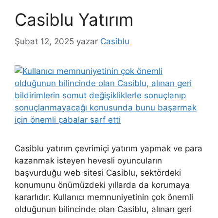
Casiblu Yatırım
Şubat 12, 2025
yazar
Casiblu
Casiblu yatırım çevrimiçi yatırım yapmak ve para
kazanmak isteyen hevesli oyuncuların
başvurduğu web sitesi Casiblu, sektördeki
konumunu önümüzdeki yıllarda da korumaya
kararlıdır. Kullanıcı memnuniyetinin çok önemli
olduğunun bilincinde olan Casiblu, alınan geri