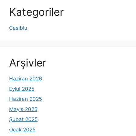
Kategoriler
Casiblu
Arşivler
Haziran 2026
Eylül 2025
Haziran 2025
Mayıs 2025
Şubat 2025
Ocak 2025