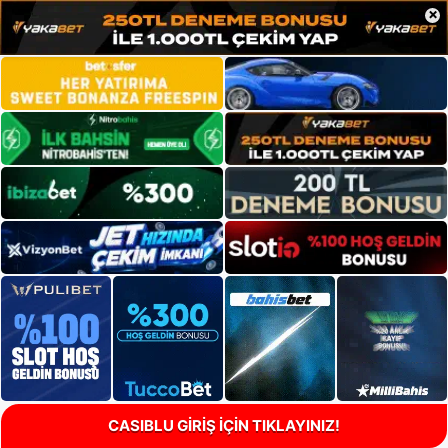
×
CASIBLU GİRİŞ İÇİN TIKLAYINIZ!