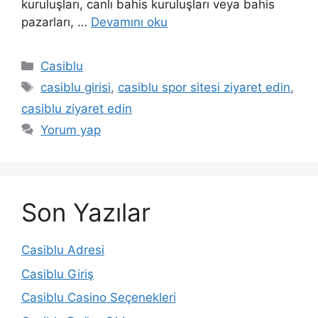
kuruluşları, canlı bahis kuruluşları veya bahis
pazarları, …
Devamını oku
Kategoriler
Casiblu
Etiketler
casiblu girisi
,
casiblu spor sitesi ziyaret edin
,
casiblu ziyaret edin
Yorum yap
Son Yazılar
Casiblu Adresi
Casiblu Giriş
Casiblu Casino Seçenekleri