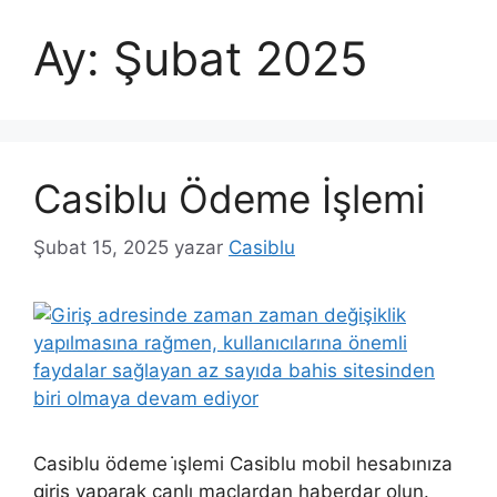
Ay:
Şubat 2025
Casiblu Ödeme İşlemi
Şubat 15, 2025
yazar
Casiblu
Casiblu ödeme i̇şlemi Casiblu mobil hesabınıza
giriş yaparak canlı maçlardan haberdar olun.