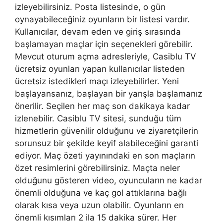
izleyebilirsiniz. Posta listesinde, o gün
oynayabileceğiniz oyunların bir listesi vardır.
Kullanıcılar, devam eden ve giriş sırasında
başlamayan maçlar için seçenekleri görebilir.
Mevcut oturum açma adresleriyle, Casiblu TV
ücretsiz oyunları yapan kullanıcılar listeden
ücretsiz istedikleri maçı izleyebilirler. Yeni
başlayansanız, başlayan bir yarışla başlamanız
önerilir. Seçilen her maç son dakikaya kadar
izlenebilir. Casiblu TV sitesi, sunduğu tüm
hizmetlerin güvenilir olduğunu ve ziyaretçilerin
sorunsuz bir şekilde keyif alabileceğini garanti
ediyor. Maç özeti yayınındaki en son maçların
özet resimlerini görebilirsiniz. Maçta neler
olduğunu gösteren video, oyuncuların ne kadar
önemli olduğuna ve kaç gol attıklarına bağlı
olarak kısa veya uzun olabilir. Oyunların en
önemli kısımları 2 ila 15 dakika sürer. Her