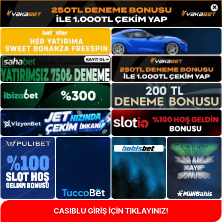
×
CASIBLU GİRİŞ İÇİN TIKLAYINIZ!