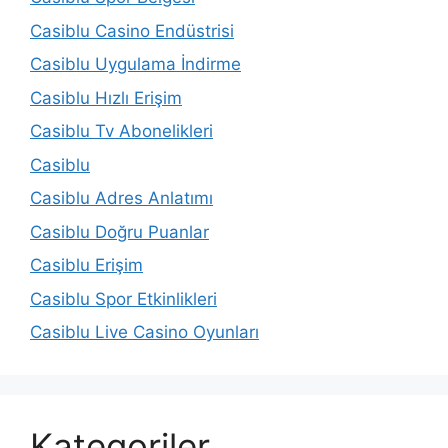
Casiblu Casino Endüstrisi
Casiblu Uygulama İndirme
Casiblu Hızlı Erişim
Casiblu Tv Abonelikleri
Casiblu
Casiblu Adres Anlatımı
Casiblu Doğru Puanlar
Casiblu Erişim
Casiblu Spor Etkinlikleri
Casiblu Live Casino Oyunları
Kategoriler