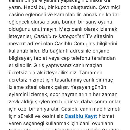
yazın. Hepsi bu, bir kupon oluşturdun. Çevrimiçi
casino eğlenceli ve karlı olabilir, ancak ne kadar
eğlenceli olursa olsun, bunun bir şans oyunu
olduğunu unutmayın. Maçı canlı olarak izlemek
isteyenler,
Casiblu tv kategorileri
TV sitesinin
mevcut adresi olan Casiblu.Com giriş bilgilerini
kullanabilirler. Bu bağlantı adresi ile erişime
bilgisayar, tablet veya cep telefonu tarafından
erişilebilir. Giriş yaptıysanız canlı maçları
ücretsiz olarak izleyebilirsiniz. Tamamen
ücretsiz hizmet için tasarlanmış canlı bir maç
izleme sitesi olarak çalışır. Yaşayan günün
eylemini izlemek, spor hayranlarının her zaman
zevk aldığı şeylerden biridir ve daha sonra onlar
için özel bir an yaratır. Casiblu canlı maç hizmeti
için sürekli ve kesintisiz
Casiblu Kayıt
hizmet
veren seçeneği kullanmak için canlı oyunların