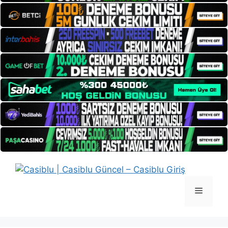
İçeriğe
atla
Menü