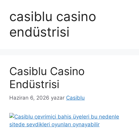
casiblu casino
endüstrisi
Casiblu Casino
Endüstrisi
Haziran 6, 2026
yazar
Casiblu