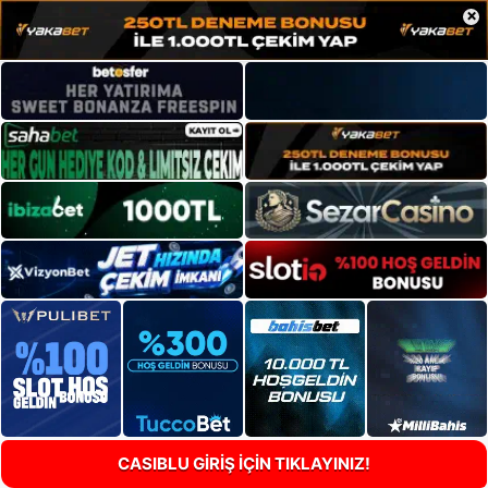
×
CASIBLU GİRİŞ İÇİN TIKLAYINIZ!