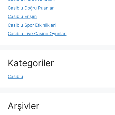
Casiblu Doğru Puanlar
Casiblu Erişim
Casiblu Spor Etkinlikleri
Casiblu Live Casino Oyunları
Kategoriler
Casiblu
Arşivler