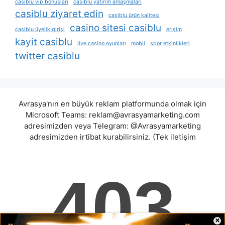
casiblu vip bonusları
casiblu yatırım anlaşmaları
casiblu ziyaret edin
casiblu ürün kalitesi
casino sitesi casiblu
casiblu üyelik girişi
erişim
kayit casiblu
live casino oyunları
mobil
spor etkinlikleri
twitter casiblu
Avrasya'nın en büyük reklam platformunda olmak için
Microsoft Teams:
reklam@avrasyamarketing.com
adresimizden veya Telegram: @Avrasyamarketing
adresimizden irtibat kurabilirsiniz. (Tek iletişim
adreslerimiz teams / telegram ve mail adresimizdir.
Harici hiçbir iletişim adresimiz bulunmamaktadır.
Lütfen itibar etmeyiniz.) Türkiye yasalarına göre 7258
sayılı kanun uyarınca yasa dışı bahis oynamanın
cezaları mevcuttur. Şu an bulunduğunuz site hiç bir
şekilde illegal bahis oyunları oynatmıyor ve oynamaya
aracı olmuyordur.
casinoper
|
gobahis
|
chamadaslot
|
×