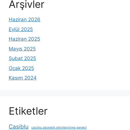
Arşivler
Haziran 2026
Eylül 2025
Haziran 2025
Mayıs 2025
Şubat 2025
Ocak 2025
Kasım 2024
Etiketler
Casiblu
casiblu abonelik etkinleştirme gerekir