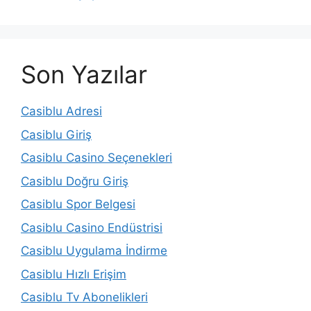
Son Yazılar
Casiblu Adresi
Casiblu Giriş
Casiblu Casino Seçenekleri
Casiblu Doğru Giriş
Casiblu Spor Belgesi
Casiblu Casino Endüstrisi
Casiblu Uygulama İndirme
Casiblu Hızlı Erişim
Casiblu Tv Abonelikleri