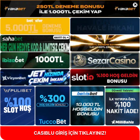
×
CASIBLU GİRİŞ İÇİN TIKLAYINIZ!