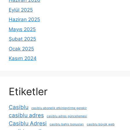
Haziran 2026
Eylül 2025
Haziran 2025
Mayıs 2025
Şubat 2025
Ocak 2025
Kasım 2024
Etiketler
Casiblu
casiblu abonelik etkinleştirme gerekir
casiblu adres
casiblu adres güncellemesi
Casiblu Adresi
casiblu bahis bonusları
casiblu büyük web