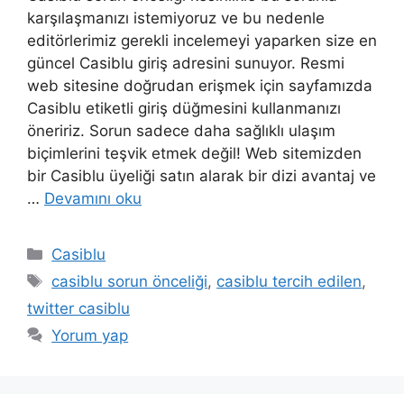
karşılaşmanızı istemiyoruz ve bu nedenle
editörlerimiz gerekli incelemeyi yaparken size en
güncel Casiblu giriş adresini sunuyor. Resmi
web sitesine doğrudan erişmek için sayfamızda
Casiblu etiketli giriş düğmesini kullanmanızı
öneririz. Sorun sadece daha sağlıklı ulaşım
biçimlerini teşvik etmek değil! Web sitemizden
bir Casiblu üyeliği satın alarak bir dizi avantaj ve
…
Devamını oku
Kategoriler
Casiblu
Etiketler
casiblu sorun önceliği
,
casiblu tercih edilen
,
twitter casiblu
Yorum yap