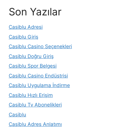
Son Yazılar
Casiblu Adresi
Casiblu Giriş
Casiblu Casino Seçenekleri
Casiblu Doğru Giriş
Casiblu Spor Belgesi
Casiblu Casino Endüstrisi
Casiblu Uygulama İndirme
Casiblu Hızlı Erişim
Casiblu Tv Abonelikleri
Casiblu
Casiblu Adres Anlatımı