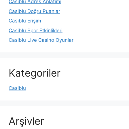
Casiblu Adres Anlatımı
Casiblu Doğru Puanlar
Casiblu Erişim
Casiblu Spor Etkinlikleri
Casiblu Live Casino Oyunları
Kategoriler
Casiblu
Arşivler