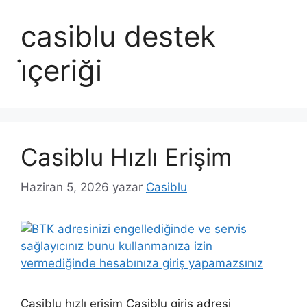
casiblu destek
i̇çeriği
Casiblu Hızlı Erişim
Haziran 5, 2026
yazar
Casiblu
Casiblu hızlı erişim Casiblu giriş adresi