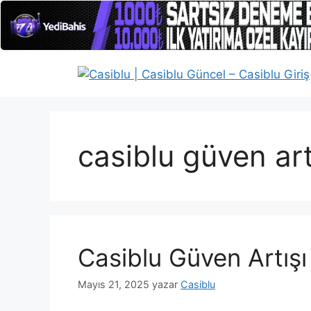
İçeriğe
atla
casiblu güven art
Casiblu Güven Artışı
Mayıs 21, 2025
yazar
Casiblu