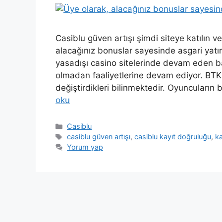
Casiblu güven artışı şimdi siteye katılın 
alacağınız bonuslar sayesinde asgari yatırı
yasadışı casino sitelerinde devam eden ba
olmadan faaliyetlerine devam ediyor. BTK 
değiştirdikleri bilinmektedir. Oyuncuların
oku
Kategoriler
Casiblu
Etiketler
casiblu güven artışı
,
casiblu kayıt doğruluğu
,
ka
Yorum yap