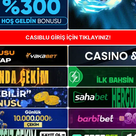
CASIBLU GİRİŞ İÇİN TIKLAYINIZ!