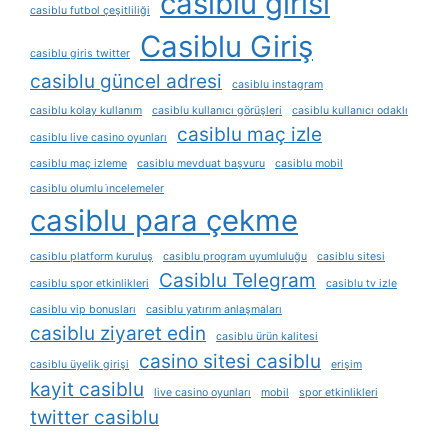
casiblu girisi
casiblu futbol çeşitliliği
Casiblu Giriş
casiblu giris twitter
casiblu güncel adresi
casiblu instagram
casiblu kolay kullanım
casiblu kullanıcı görüşleri
casiblu kullanıcı odaklı
casiblu maç izle
casiblu live casino oyunları
casiblu maç izleme
casiblu mevduat başvuru
casiblu mobil
casiblu olumlu i̇ncelemeler
casiblu para çekme
casiblu platform kuruluş
casiblu program uyumluluğu
casiblu sitesi
Casiblu Telegram
casiblu spor etkinlikleri
casiblu tv izle
casiblu vip bonusları
casiblu yatırım anlaşmaları
casiblu ziyaret edin
casiblu ürün kalitesi
casino sitesi casiblu
casiblu üyelik girişi
erişim
kayit casiblu
live casino oyunları
mobil
spor etkinlikleri
twitter casiblu