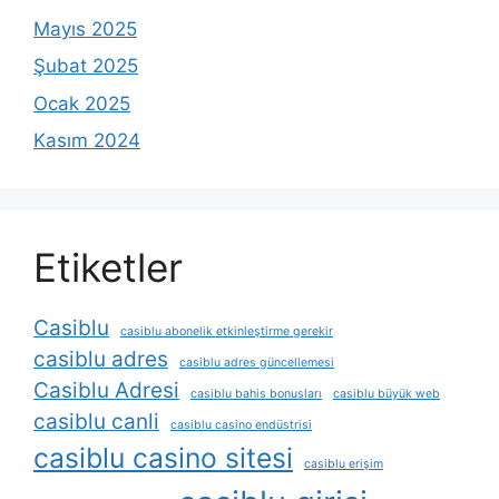
Mayıs 2025
Şubat 2025
Ocak 2025
Kasım 2024
Etiketler
Casiblu
casiblu abonelik etkinleştirme gerekir
casiblu adres
casiblu adres güncellemesi
Casiblu Adresi
casiblu bahis bonusları
casiblu büyük web
casiblu canli
casiblu casino endüstrisi
casiblu casino sitesi
casiblu erişim