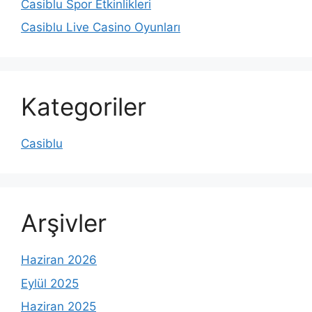
Casiblu Spor Etkinlikleri
Casiblu Live Casino Oyunları
Kategoriler
Casiblu
Arşivler
Haziran 2026
Eylül 2025
Haziran 2025