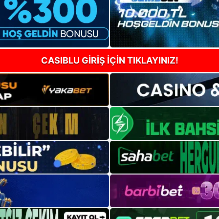
CASIBLU GİRİŞ İÇİN TIKLAYINIZ!