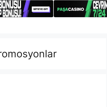
 Promosyonlar