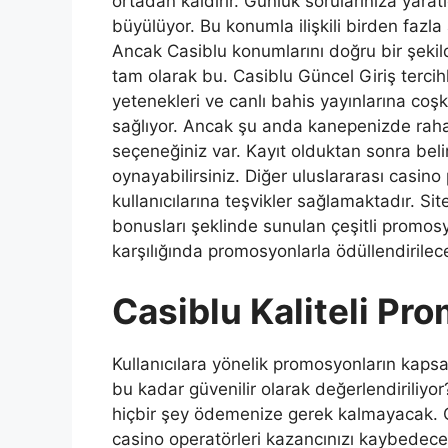
ortadan kaldırır. Günlük sorularınıza yaratı
büyülüyor. Bu konumla ilişkili birden fa
Ancak Casiblu konumlarını doğru bir şekil
tam olarak bu. Casiblu Güncel Giriş tercih
yetenekleri ve canlı bahis yayınlarına coşk
sağlıyor. Ancak şu anda kanepenizde rah
seçeneğiniz var. Kayıt olduktan sonra bel
oynayabilirsiniz. Diğer uluslararası casin
kullanıcılarına teşvikler sağlamaktadır. Site
bonusları şeklinde sunulan çeşitli promosy
karşılığında promosyonlarla ödüllendirilece
Casiblu Kaliteli Pr
Kullanıcılara yönelik promosyonların kaps
bu kadar güvenilir olarak değerlendiriliyor
hiçbir şey ödemenize gerek kalmayacak. G
casino operatörleri kazancınızı kaybedec