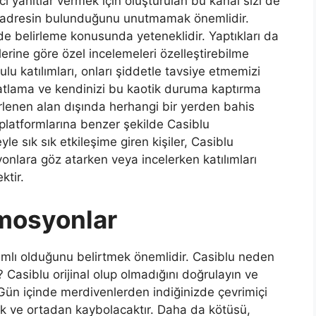
cı yanıtlar vermek için oluşturulan bu kanal sizi de
zla adresin bulunduğunu unutmamak önemlidir.
de belirleme konusunda yeteneklidir. Yaptıkları da
lerine göre özel incelemeleri özelleştirebilme
ulu katılımları, onları şiddetle tavsiye etmemizi
atlama ve kendinizi bu kaotik duruma kaptırma
irlenen alan dışında herhangi bir yerden bahis
o platformlarına benzer şekilde Casiblu
yle sık sık etkileşime giren kişiler, Casiblu
onlara göz atarken veya incelerken katılımları
ktir.
omosyonlar
amlı olduğunu belirtmek önemlidir. Casiblu neden
? Casiblu orijinal olup olmadığını doğrulayın ve
ün içinde merdivenlerden indiğinizde çevrimiçi
ek ve ortadan kaybolacaktır. Daha da kötüsü,