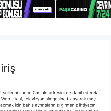
iriş
rsellerini sunan Casiblu adresini de dahil ederek
z. Web sitesi, televizyon simgesine tıklayarak maçı
mak için bahis ayrıntılarınızı girmeniz ihtiyacını