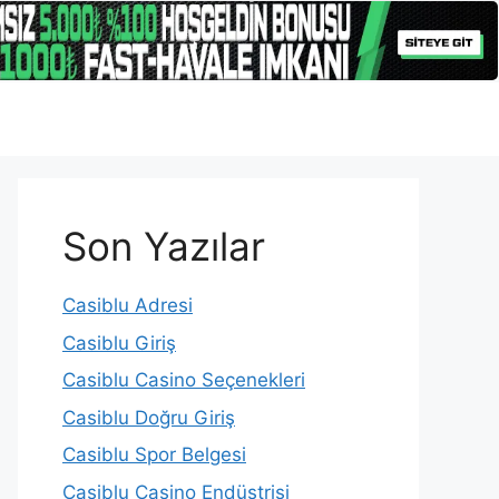
Son Yazılar
Casiblu Adresi
Casiblu Giriş
Casiblu Casino Seçenekleri
Casiblu Doğru Giriş
Casiblu Spor Belgesi
Casiblu Casino Endüstrisi