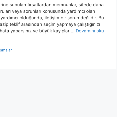
lerine sunulan fırsatlardan memnunlar, sitede daha
soruları veya sorunları konusunda yardımcı olan
 yardımcı olduğunda, iletişim bir sorun değildir. Bu
zip teklif arasından seçim yapmaya çalıştığınızı
 hata yaparsınız ve büyük kayıplar …
Devamını oku
aşmalar